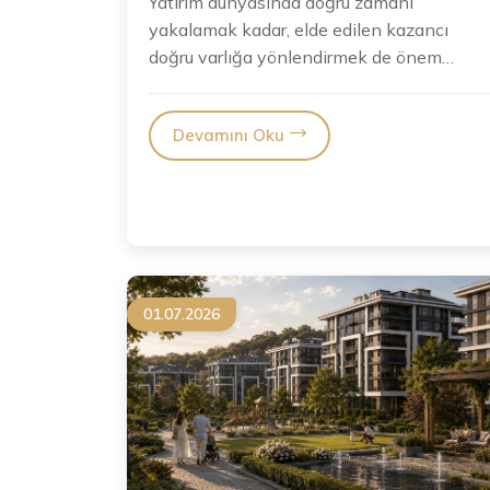
Yatırım dünyasında doğru zamanı
yakalamak kadar, elde edilen kazancı
doğru varlığa yönlendirmek de önem
taşıyor. Son dönemde altındaki yükselişi...
Devamını Oku
01.07.2026