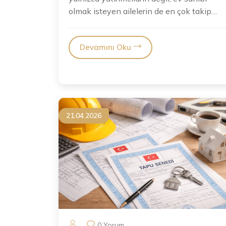
olmak isteyen ailelerin de en çok takip
ettiği alanlardan biri...
Devamını Oku
21.04.2026
0 Yorum