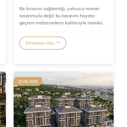
Bir binanın sağlamlığı, yalnızca mimari
tasarımıyla değil; bu tasarımı hayata
geçiren malzemelerin kalitesiyle mümkün
olur. Beton, demir, temel...
Devamını Oku
15.06.2026