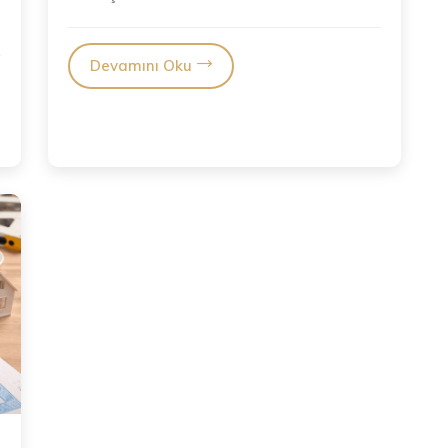
hedefleniyor. 634 sayılı Kat Mülkiyeti...
Devamını Oku