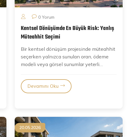
0 Yorum
Kentsel Dönüşümde En Büyük Risk: Yanlış
Müteahhit Seçimi
Bir kentsel dönüşüm projesinde müteahhit
seçerken yalnızca sunulan oran, ödeme
modeli veya görsel sunumlar yeterli
değildir. Firmanın teknik...
Devamını Oku
20.05.2026