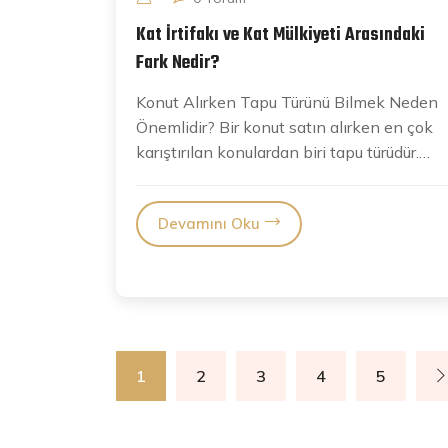
Kat İrtifakı ve Kat Mülkiyeti Arasındaki
Fark Nedir?
Konut Alırken Tapu Türünü Bilmek Neden
Önemlidir? Bir konut satın alırken en çok
karıştırılan konulardan biri tapu türüdür.
“Kat irtifakı” ve “kat...
Devamını Oku
1
2
3
4
5