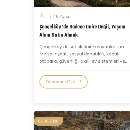
0 Yorum
Çengelköy
’de Sadece Daire Değil, Yaşam
Alanı Satın Almak
Çengelköy
’de satılık daire arayanlar için
Melsa İnşaat
, sosyal donatıları, kapalı
otoparkı, güvenliği, akıllı ev sistemleri ve
aile yaşamına uygun...
Devamını Oku
02.06.2026